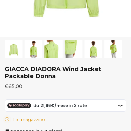
New Balance
ON
ON
Saucony
Saucony
GIACCA DIADORA Wind Jacket
Packable Donna
€65,00
1 in magazzino