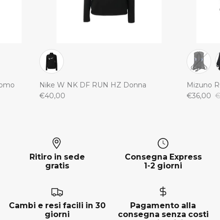
Uomo
Nike W NK DF RUN HZ Donna
Mizuno R
€40,00
€36,00
€
Ritiro in sede
Consegna Express
gratis
1-2 giorni
Cambi e resi facili in 30
Pagamento alla
giorni
consegna senza costi