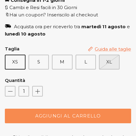
🚚
Consegna in 1-2 giorni
🔃 Cambi e Resi facili in 30 Giorni
🔖Hai un coupon? Inseriscilo al checkout
Acquista ora per riceverlo tra
martedì 11 agosto
e
lunedì 10 agosto
Taglia
Guida alle taglie
XS
S
M
L
XL
Quantità
AGGIUNGI AL CARRELLO