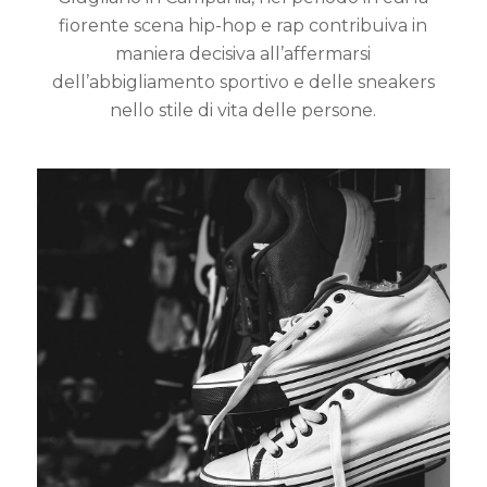
fiorente scena hip-hop e rap contribuiva in
New Balance
ON
maniera decisiva all’affermarsi
dell’abbigliamento sportivo e delle sneakers
ON
Saucony
nello stile di vita delle persone.
Saucony