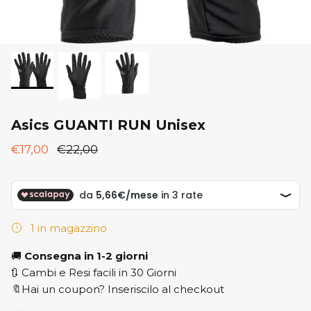
New Balance
ON
ON
Saucony
Saucony
Asics GUANTI RUN Unisex
€17,00
€22,00
1 in magazzino
🚚
Consegna in 1-2 giorni
🔃 Cambi e Resi facili in 30 Giorni
🔖Hai un coupon? Inseriscilo al checkout