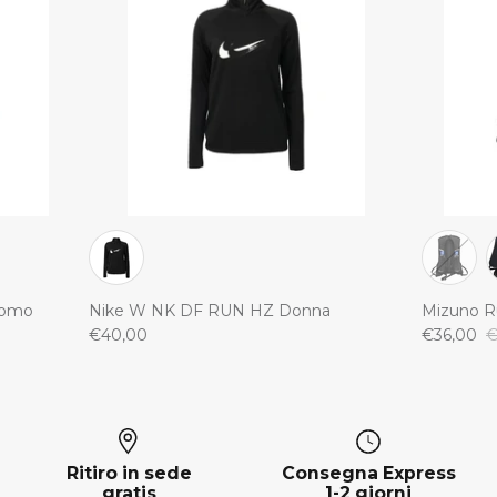
Uomo
Nike W NK DF RUN HZ Donna
Mizuno R
€40,00
€36,00
€
Ritiro in sede
Consegna Express
gratis
1-2 giorni