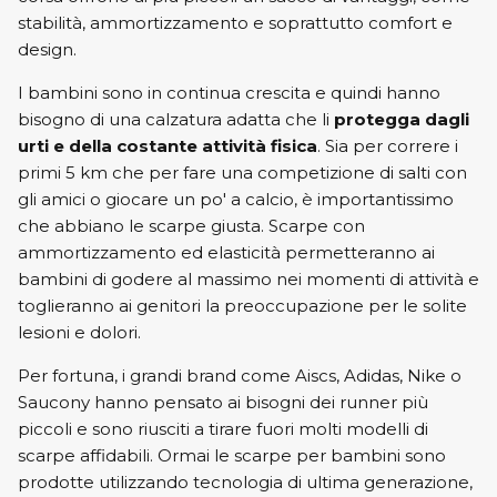
stabilità, ammortizzamento e soprattutto comfort e
New Balance
ON
design.
ON
Saucony
I bambini sono in continua crescita e quindi hanno
bisogno di una calzatura adatta che li
protegga dagli
Saucony
urti e della costante attività fisica
. Sia per correre i
primi 5 km che per fare una competizione di salti con
gli amici o giocare un po' a calcio, è importantissimo
che abbiano le scarpe giusta. Scarpe con
ammortizzamento ed elasticità permetteranno ai
bambini di godere al massimo nei momenti di attività e
toglieranno ai genitori la preoccupazione per le solite
lesioni e dolori.
Per fortuna, i grandi brand come Aiscs, Adidas, Nike o
Saucony hanno pensato ai bisogni dei runner più
piccoli e sono riusciti a tirare fuori molti modelli di
scarpe affidabili. Ormai le scarpe per bambini sono
prodotte utilizzando tecnologia di ultima generazione,