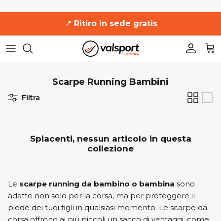
Salta
📍
Ritiro in sede gratis
al
contenuto
361°
361°
Uomo
Uomo
Uomo
Uomo
Uomo
Adidas
Adidas
Donna
Donna
Donna
Donna
Donna
Scarpe Running Bambini
Altra
Asics
Accessori
Filtra
Asics
Brooks
Brooks
Diadora
Spiacenti, nessun articolo in questa
collezione
Diadora
Hoka One One
Le
scarpe running da bambino o bambina
sono
Hoka One One
Mizuno
adatte non solo per la corsa, ma per proteggere il
piede dei tuoi figli in qualsiasi momento. Le scarpe da
Mizuno
New Balance
corsa offrono ai più piccoli un sacco di vantaggi, come