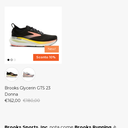
New!
Sconto 10%
Brooks Glycerin GTS 23
Donna
€162,00
€180,00
Brooks Sports, Inc
, nota come
Brooks Running
, è