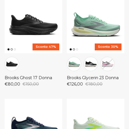
New Balance
ON
ON
Saucony
Saucony
Sconto 47%
Sconto 30%
Brooks Ghost 17 Donna
Brooks Glycerin 23 Donna
€80,00
€150,00
€126,00
€180,00