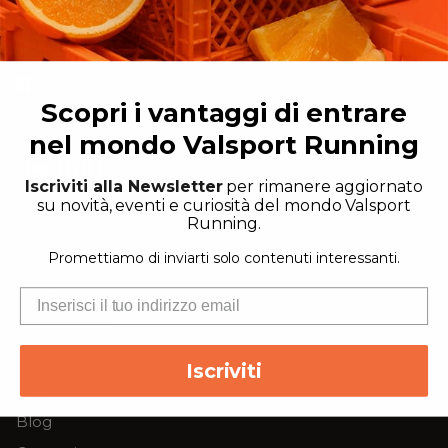
Scopri i vantaggi di entrare
nel mondo Valsport Running
LINK UTILI
Iscriviti alla Newsletter
per rimanere aggiornato
Gift Card
su novità, eventi e curiosità del mondo Valsport
Running.
Chi siamo
Promettiamo di inviarti solo contenuti interessanti.
Pagamenti sicuri
Spedizioni
Cambi e resi
Termini e condizioni
Iscriviti
FAQ
Blog