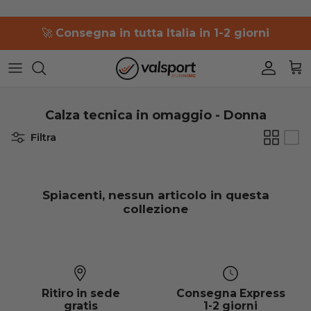
Salta
🚀
Consegna in tutta Italia in 1-2 giorni
al
contenuto
361°
361°
Uomo
Uomo
Uomo
Uomo
Uomo
Adidas
Adidas
Donna
Donna
Donna
Donna
Donna
Calza tecnica in omaggio - Donna
Altra
Asics
Accessori
Filtra
Asics
Brooks
Brooks
Diadora
Spiacenti, nessun articolo in questa
collezione
Diadora
Hoka One One
Hoka One One
Mizuno
Ritiro in sede
Consegna Express
Mizuno
New Balance
gratis
1-2 giorni