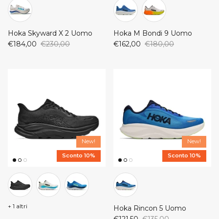
New Balance
ON
Hoka Skyward X 2 Uomo
Hoka M Bondi 9 Uomo
ON
Saucony
€184,00
€230,00
€162,00
€180,00
Saucony
New!
New!
Sconto 10%
Sconto 10%
+ 1 altri
Hoka Rincon 5 Uomo
€121,50
€135,00