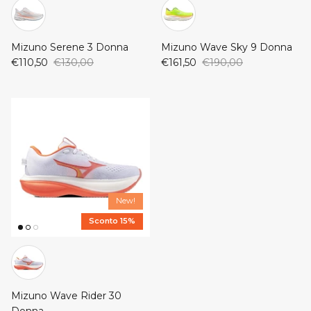
New Balance
ON
Mizuno Serene 3 Donna
Mizuno Wave Sky 9 Donna
ON
Saucony
€110,50
€130,00
€161,50
€190,00
Saucony
New!
Sconto 15%
Mizuno Wave Rider 30
Donna