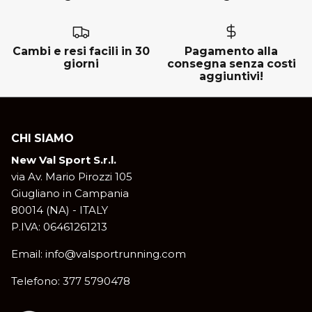
New Balance
ON
Cambi e resi facili in 30
Pagamento alla
ON
Saucony
giorni
consegna senza costi
aggiuntivi!
Saucony
CHI SIAMO
New Val Sport S.r.l.
via Av. Mario Pirozzi 105
Giugliano in Campania
80014 (NA) - ITALY
P.IVA: 06461261213
Email: info@valsportrunning.com
Telefono: 377 5790478