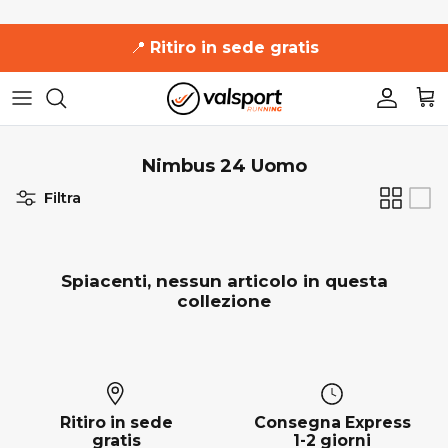
Salta
📍
Ritiro in sede gratis
al
contenuto
361°
361°
Uomo
Uomo
Uomo
Uomo
Uomo
Adidas
Adidas
Donna
Donna
Donna
Donna
Donna
Nimbus 24 Uomo
Altra
Asics
Accessori
Filtra
Asics
Brooks
Brooks
Diadora
Spiacenti, nessun articolo in questa
collezione
Diadora
Hoka One One
Hoka One One
Mizuno
Ritiro in sede
Consegna Express
Mizuno
New Balance
gratis
1-2 giorni