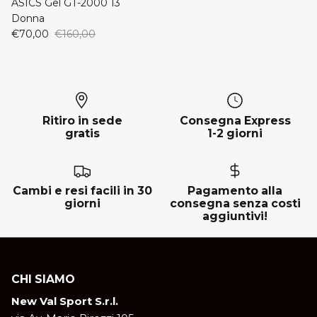
ASICS Gel GT-2000 13
Donna
New Balance
ON
€70,00
€160,00
ON
Saucony
Saucony
Ritiro in sede
Consegna Express
gratis
1-2 giorni
Cambi e resi facili in 30
Pagamento alla
giorni
consegna senza costi
aggiuntivi!
CHI SIAMO
New Val Sport S.r.l.