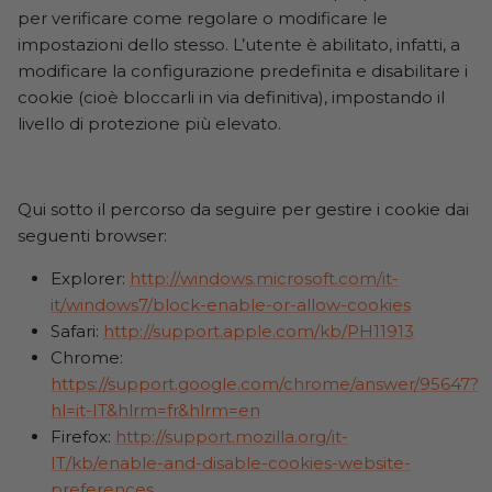
per verificare come regolare o modificare le
impostazioni dello stesso. L’utente è abilitato, infatti, a
modificare la configurazione predefinita e disabilitare i
cookie (cioè bloccarli in via definitiva), impostando il
livello di protezione più elevato.
Qui sotto il percorso da seguire per gestire i cookie dai
seguenti browser:
Explorer:
http://windows.microsoft.com/it-
it/windows7/block-enable-or-allow-cookies
Safari:
http://support.apple.com/kb/PH11913
Chrome:
https://support.google.com/chrome/answer/95647?
hl=it-IT&hlrm=fr&hlrm=en
Firefox:
http://support.mozilla.org/it-
IT/kb/enable-and-disable-cookies-website-
preferences