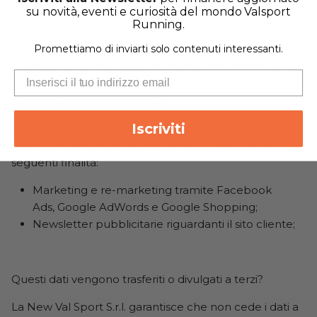
su novità, eventi e curiosità del mondo Valsport
commerce www.valsportrunning.com in modo da
Running.
avere possibilità di processi più veloci, di avere accesso
Promettiamo di inviarti solo contenuti interessanti.
allo storico degli ordini e di gestire gli indirizzi di
spedizione. Tali dati possono essere eliminati/modificati
in qualsiasi momento da parte dell’utente nella
gestione del proprio account.
Iscriviti
New Val Sport Srl utilizza i dati forniti dall’utente e i
relativi cookies (vedere normativa cookies) per le
seguenti finalità:
Marketing e re-marketing tramite Facebook
Ads, Google AdWords e Google Shopping;
Newsletter pubblicitarie riguardanti il sito cliente;
Questi dati vengono trasferiti o divulgati a terzi?
La New Val Sport S.r.l. garantisce che non cede i dati a