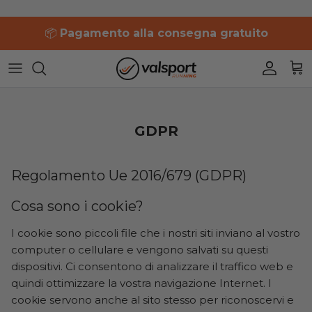
Salta
📦
Pagamento alla consegna gratuito
al
contenuto
361°
361°
Uomo
Uomo
Uomo
Uomo
Uomo
Adidas
Adidas
Donna
Donna
Donna
Donna
Donna
Altra
Asics
Accessori
GDPR
Asics
Brooks
Regolamento Ue 2016/679 (GDPR)
Brooks
Diadora
Cosa sono i cookie?
Diadora
Hoka One One
I cookie sono piccoli file che i nostri siti inviano al vostro
computer o cellulare e vengono salvati su questi
Hoka One One
Mizuno
dispositivi. Ci consentono di analizzare il traffico web e
quindi ottimizzare la vostra navigazione Internet. I
Mizuno
New Balance
cookie servono anche al sito stesso per riconoscervi e