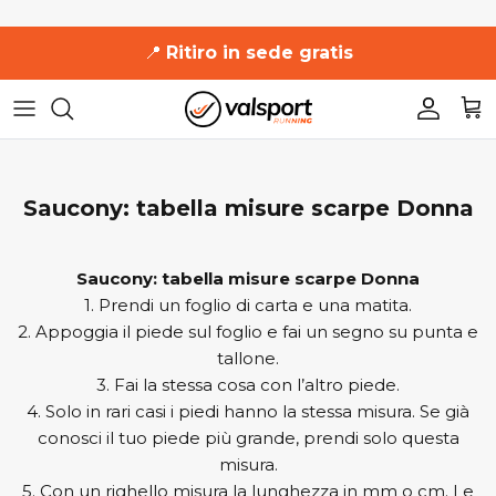
Salta
📍
Ritiro in sede gratis
al
contenuto
361°
361°
Uomo
Uomo
Uomo
Uomo
Uomo
Adidas
Adidas
Donna
Donna
Donna
Donna
Donna
Altra
Asics
Accessori
Saucony: tabella misure scarpe Donna
Asics
Brooks
Saucony: tabella misure scarpe Donna
1. Prendi un foglio di carta e una matita.
Brooks
Diadora
2. Appoggia il piede sul foglio e fai un segno su punta e
tallone.
Diadora
Hoka One One
3. Fai la stessa cosa con l’altro piede.
4. Solo in rari casi i piedi hanno la stessa misura. Se già
Hoka One One
Mizuno
conosci il tuo piede più grande, prendi solo questa
misura.
Mizuno
New Balance
5. Con un righello misura la lunghezza in mm o cm. Le