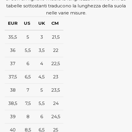
tabelle sottostanti traducono la lunghezza della suola
New Balance
ON
nelle varie misure.
ON
Saucony
EUR
US
UK
CM
Saucony
35,5
5
3
21,5
36
5,5
3,5
22
37
6
4
22,5
37,5
6,5
4,5
23
38
7
5
23,5
38,5
7,5
5,5
24
39
8
6
24,5
40
8,5
6,5
25