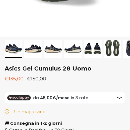
New Balance
ON
ON
Saucony
Saucony
Asics Gel Cumulus 28 Uomo
€135,00
€150,00
3 in magazzino
🚚
Consegna in 1-2 giorni