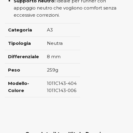
Supporto neutro:
ideale per runner con
appoggio neutro che vogliono comfort senza
eccessive correzioni.
Categoria
A3
Tipologia
Neutra
Differenziale
8 mm
Peso
259g
Modello-
1011C143-404
Colore
1011C143-006