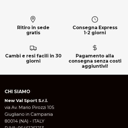
Ritiro in sede
Consegna Express
gratis
1-2 giorni
Cambi e resi facili in 30
Pagamento alla
giorni
consegna senza costi
aggiuntivi!
CHI SIAMO
New Val Sport S.r.l.
via Av. Mario Pirozzi 105
Giugliano in Campania
80014 (NA) - ITALY
P.IVA: 06461261213