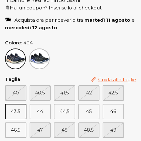
🔃 Cambi e Resi facili in 30 Giorni
🔖Hai un coupon? Inseriscilo al checkout
Acquista ora per riceverlo tra
martedì 11 agosto
e
mercoledì 12 agosto
Colore
404
404
006
Taglia
Guida alle taglie
40
40,5
41,5
42
42,5
43,5
44
44,5
45
46
46,5
47
48
48,5
49