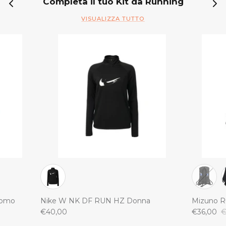
Completa il tuo Kit da Running
VISUALIZZA TUTTO
Uomo
Nike W NK DF RUN HZ Donna
Mizuno R
€40,00
€36,00
€