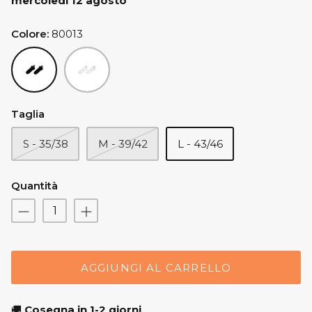
mercoledì 12 agosto
Colore
80013
80013
20002
Taglia
S - 35/38
M - 39/42
L - 43/46
Quantità
AGGIUNGI AL CARRELLO
🚚
Cosegna in 1-2 giorni