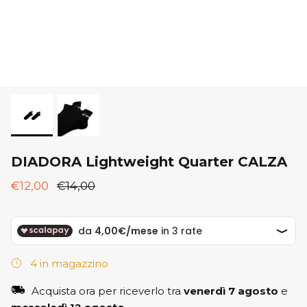
New Balance
ON
ON
Saucony
Saucony
DIADORA Lightweight Quarter CALZA
€12,00
€14,00
4 in magazzino
Acquista ora per riceverlo tra
venerdì 7 agosto
e