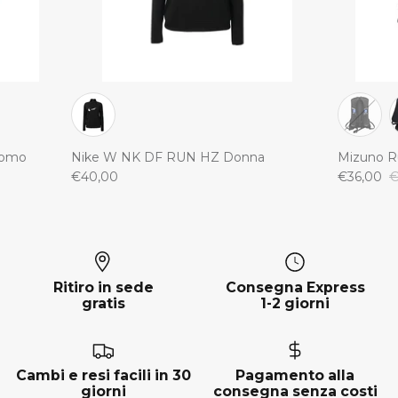
Uomo
Nike W NK DF RUN HZ Donna
Mizuno R
€40,00
€36,00
€
Ritiro in sede
Consegna Express
gratis
1-2 giorni
Cambi e resi facili in 30
Pagamento alla
giorni
consegna senza costi