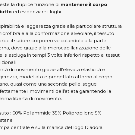
veste la duplice funzione di
mantenere il corpo
iutto
ed evidenziare i loghi.
pirabilità e leggerezza grazie alla particolare struttura
microfibra e alla conformazione alveolare, il tessuto
orbe il sudore corporeo veicolandolo alla parte
erna, dove grazie alla microcapillarizzazione delle
e, si asciuga in tempi 3 volte inferiori rispetto ai tessuti
izionali
ertà di movimento grazie all’elevata elasticità e
gerezza, modellato e progettato attorno al corpo
no, quasi come una seconda pelle, segue
fettamente i movimenti dell’atleta garantendo la
sima libertà di movimento.
suto : 60% Poliammide 35% Polipropilene 5%
stane.
mpa centrale e sulla manica del logo Diadora.