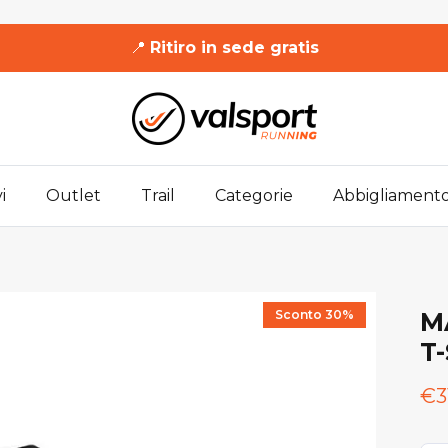
📍
Ritiro in sede gratis
i
Outlet
Trail
Categorie
Abbigliament
Sconto 30%
M
T-
€3