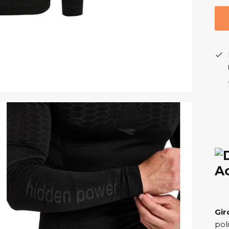
A
Gir
pol