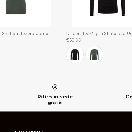
T-Shirt Stratozero Uomo
Diadora LS Maglia Stratozero 
€60,00
Ritiro in sede
Co
gratis