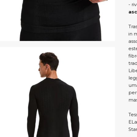
- ri
asc
Tras
in 
ass
est
fibr
trad
Lib
leg
uma
per
mas
Tes
ELa
Sta