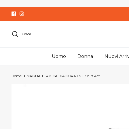
Salta
al
contenuto
Cerca
Uomo
Donna
Nuovi Arriv
Home
MAGLIA TERMICA DIADORA LS T-Shirt Act