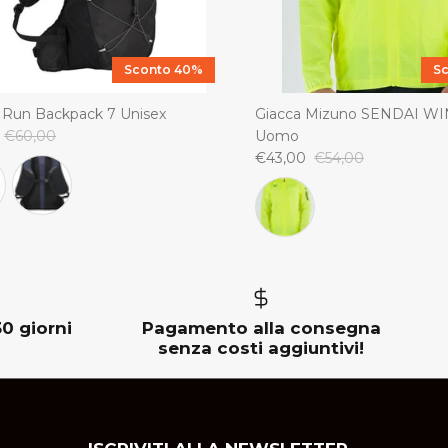
Sconto 40%
S
 Run Backpack 7 Unisex
Giacca Mizuno SENDAI W
€60,00
Uomo
€43,00
€54,00
30 giorni
Pagamento alla consegna
senza costi aggiuntivi!