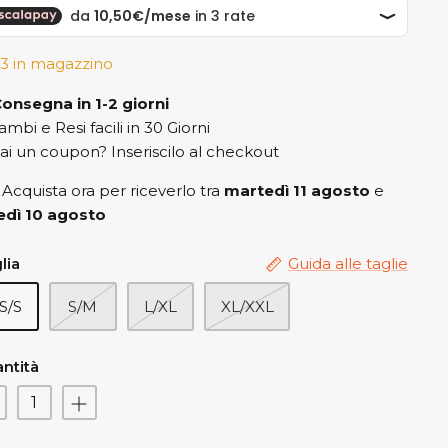
3 in magazzino
onsegna in 1-2 giorni
ambi e Resi facili in 30 Giorni
ai un coupon? Inseriscilo al checkout
Acquista ora per riceverlo tra
martedì 11 agosto
e
edì 10 agosto
lia
Guida alle taglie
S/S
S/M
L/XL
XL/XXL
ntità