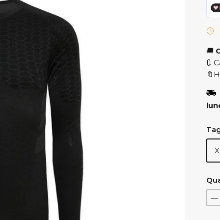
🚚
C
🔃 C
🔖H
lun
Tag
X
Qua