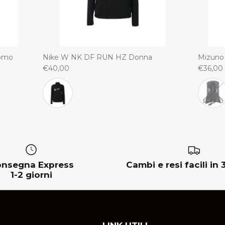
Uomo
Nike W NK DF RUN HZ Donna
Mizuno
€40,00
€36,00
nsegna Express
Cambi e resi facili in 
1-2 giorni