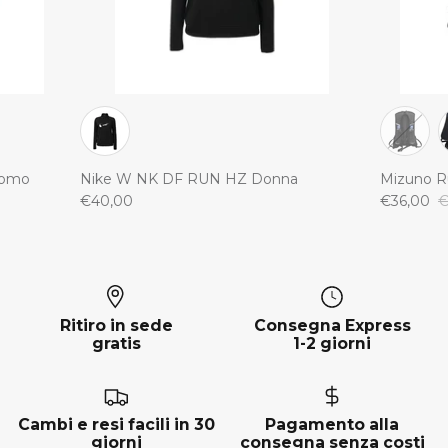
Uomo
Nike W NK DF RUN HZ Donna
Mizuno R
€40,00
€36,00
€
Ritiro in sede
Consegna Express
gratis
1-2 giorni
Cambi e resi facili in 30
Pagamento alla
giorni
consegna senza costi