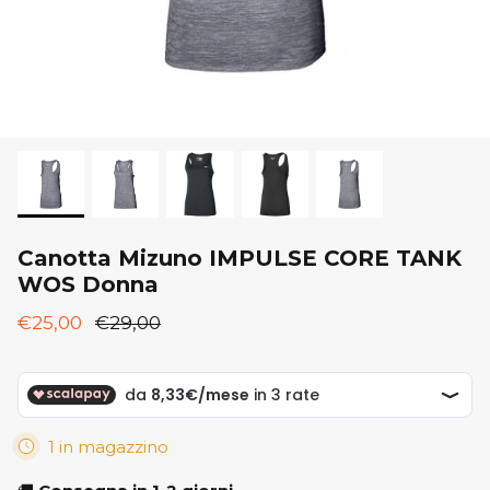
New Balance
ON
ON
Saucony
Saucony
Canotta Mizuno IMPULSE CORE TANK
WOS Donna
€25,00
€29,00
1 in magazzino