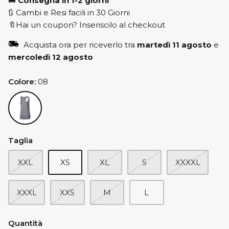
🚚
Consegna in 1-2 giorni
🔃 Cambi e Resi facili in 30 Giorni
🔖Hai un coupon? Inseriscilo al checkout
Acquista ora per riceverlo tra
martedì 11 agosto
e
mercoledì 12 agosto
Colore
08
08
Taglia
XXL
XS
XL
S
XXXXL
XXXL
XXS
M
L
Quantità