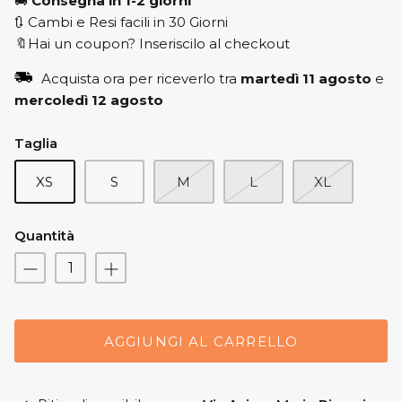
🚚
Consegna in 1-2 giorni
🔃 Cambi e Resi facili in 30 Giorni
🔖Hai un coupon? Inseriscilo al checkout
Acquista ora per riceverlo tra
martedì 11 agosto
e
mercoledì 12 agosto
Taglia
XS
S
M
L
XL
Quantità
AGGIUNGI AL CARRELLO