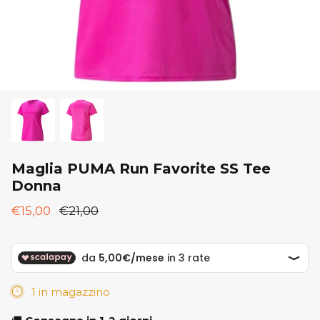
New Balance
ON
ON
Saucony
Saucony
Maglia PUMA Run Favorite SS Tee
Donna
€15,00
€21,00
1 in magazzino