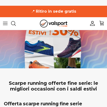
Salta
📍
Ritiro in sede gratis
al
contenuto
361°
361°
Uomo
Uomo
Uomo
Uomo
Uomo
Adidas
Adidas
Donna
Donna
Donna
Donna
Donna
Altra
Asics
Accessori
Asics
Brooks
Brooks
Diadora
Diadora
Hoka One One
Scarpe running offerte fine serie: le
migliori occasioni con i saldi estivi
Hoka One One
Mizuno
Mizuno
New Balance
Offerta scarpe running fine serie