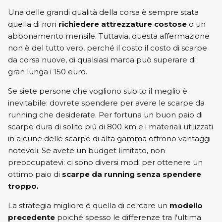
Una delle grandi qualità della corsa è sempre stata
New Balance
ON
quella di non
richiedere attrezzature costose
o un
abbonamento mensile. Tuttavia, questa affermazione
ON
Saucony
non è del tutto vero, perché il costo il costo di scarpe
da corsa nuove, di qualsiasi marca può superare di
Saucony
gran lunga i 150 euro.
Se siete persone che vogliono subito il meglio è
inevitabile: dovrete spendere per avere le scarpe da
running che desiderate. Per fortuna un buon paio di
scarpe dura di solito più di 800 km e i materiali utilizzati
in alcune delle scarpe di alta gamma offrono vantaggi
notevoli. Se avete un budget limitato, non
preoccupatevi: ci sono diversi modi per ottenere un
ottimo paio di
scarpe da
running senza spendere
troppo.
La strategia migliore è quella di cercare un
modello
precedente
poiché spesso le differenze tra l'ultima