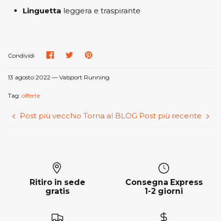
Linguetta
leggera e traspirante
Condividi
Condividi
Condividi
Condividi
su
su
su
Facebook
Twitter
Pinterest
13 agosto 2022 —
Valsport Running
Tag:
offerte
Post più vecchio
Torna al BLOG
Post più recente
Ritiro in sede
Consegna Express
gratis
1-2 giorni