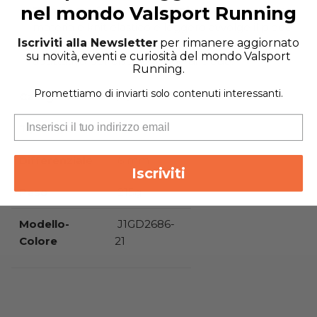
nel mondo Valsport Running
la tomaia in
Tomaia confortevole e traspirante:
materiale knit elastico e leggero avvolge il piede
Iscriviti alla Newsletter
per rimanere aggiornato
con comfort, favorendo traspirabilità e un fit
su novità, eventi e curiosità del mondo Valsport
adattativo per diverse forme di piede.
Running.
Promettiamo di inviarti solo contenuti interessanti.
Categoria
A3
Tipologia
Neutra
Differenziale
6 mm
Iscriviti
Peso
215g
Modello-
J1GD2686-
Colore
21