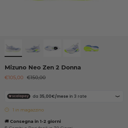
New Balance
ON
ON
Saucony
Saucony
Mizuno Neo Zen 2 Donna
€105,00
€150,00
1 in magazzino
🚚
Consegna in 1-2 giorni