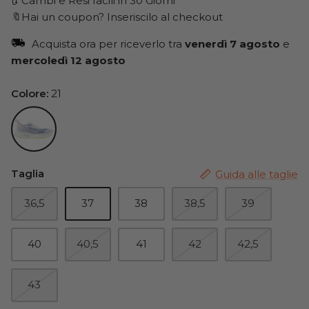
🔃 Cambi e Resi facili in 30 Giorni
🔖Hai un coupon? Inseriscilo al checkout
Acquista ora per riceverlo tra
venerdì 7 agosto
e
mercoledì 12 agosto
Colore
21
21
Taglia
Guida alle taglie
36,5
37
38
38,5
39
40
40,5
41
42
42,5
43