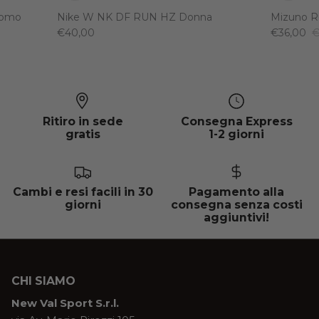
Uomo
Nike W NK DF RUN HZ Donna
Mizuno R
€40,00
€36,00
€
Ritiro in sede
Consegna Express
gratis
1-2 giorni
Cambi e resi facili in 30
Pagamento alla
giorni
consegna senza costi
aggiuntivi!
CHI SIAMO
New Val Sport S.r.l.