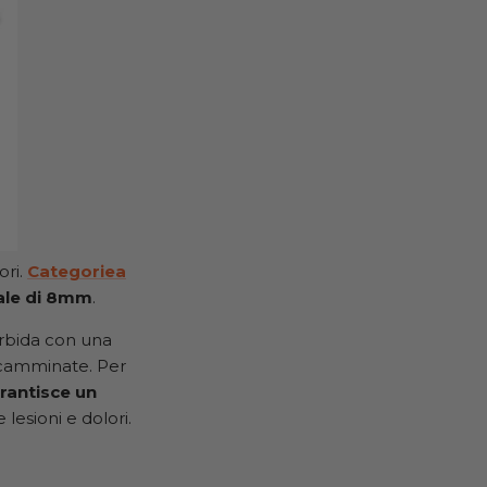
ori.
Categoriea
iale di 8mm
.
rbida con una
 camminate. Per
antisce un
 lesioni e dolori.