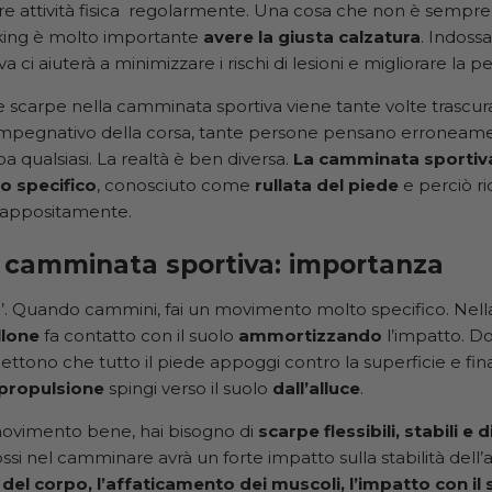
re attività fisica regolarmente. Una cosa che non è sempre 
lking è molto importante
avere la giusta calzatura
. Indoss
 ci aiuterà a minimizzare i rischi di lesioni e migliorare la 
e scarpe nella camminata sportiva viene tante volte trascur
mpegnativo della corsa, tante persone pensano erroneame
a qualsiasi. La realtà è ben diversa.
La camminata sportiva
 specifico
, conosciuto come
rullata del piede
e perciò ri
 appositamente.
 camminata sportiva: importanza
. Quando cammini, fai un movimento molto specifico. Nella
llone
fa contatto con il suolo
ammortizzando
l’impatto. Do
ettono che tutto il piede appoggi contro la superficie e fi
 propulsione
spingi verso il suolo
dall’alluce
.
movimento bene, hai bisogno di
scarpe flessibili, stabili e
ssi nel camminare avrà un forte impatto sulla stabilità dell
del corpo, l’affaticamento dei muscoli, l’impatto con il 