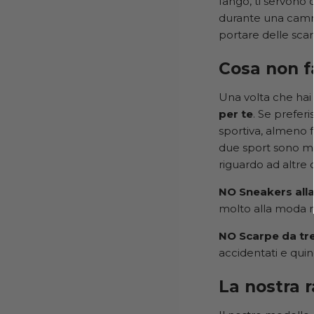
fango, ti servono
durante una cammi
portare delle sca
Cosa non f
Una volta che hai 
per te
. Se prefer
sportiva, almeno f
due sport sono mo
riguardo ad altre 
NO Sneakers all
molto alla moda m
NO Scarpe da tr
accidentati e qui
La nostra