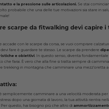
atto e la pressione sulle articolazioni.
Se stai comincia
lto probabile che una delle tue motivazioni sia stare in sal
 male!
re scarpe da fitwalking devi capire i 
he accade con le scarpe da corsa, se vuoi comprare calzat
 devi fare è guardare te stesso. Le scarpe da prendere
dipe
istiche e obiettivi
. In questo senso, diventa fondamentale 
o che farai. È vero che alla fine si tratta sempre di cammina
are trekking in montagna che camminare una mezz’oretta a
attiva
:
vo è semplicemente camminare a una velocità moderata per r
stress dopo una giornata di lavoro, la tua attività rientra nel
Per questo, hai bisogno più che altro di
ammortizzament