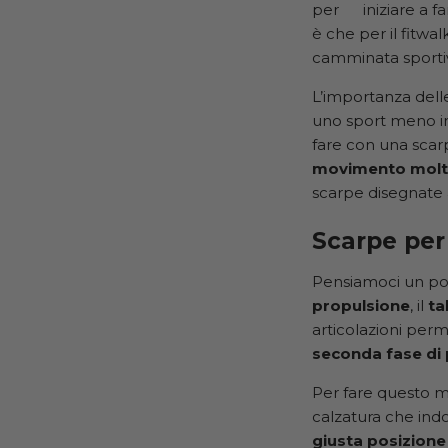
per iniziare a fa
è che per il fitwa
camminata sportiva
L’importanza dell
uno sport meno i
fare con una scarp
movimento molto
scarpe disegnate
Scarpe per
Pensiamoci un po’
propulsione
, il
ta
articolazioni perm
seconda fase di
Per fare questo 
calzatura che indo
giusta posizione 