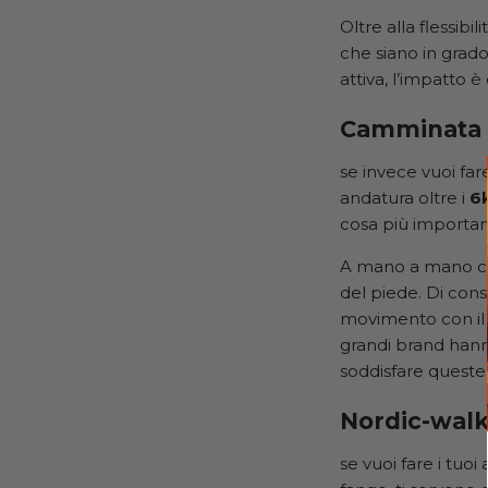
Oltre alla flessib
che siano in grad
attiva, l’impatto è
Camminata 
se invece vuoi far
andatura oltre i
6
cosa più importan
A mano a mano che
del piede. Di con
movimento con il 
grandi brand hann
soddisfare queste
Nordic-walk
se vuoi fare i tuoi