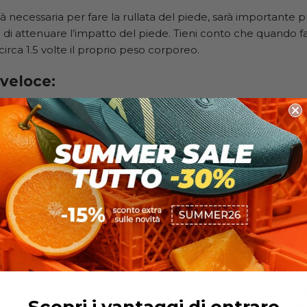
ilità necessaria per fare la rullata del piede, sarà important
o di attenuare l’impatto del piede. Tieni conto che quando 
 circa 1.5 volte il proprio peso corporeo.
veloce
:
e uno esercizio un po’ più intenso a livello cardiovascolare
km/h
, devi praticare camminata veloce. Per questo tipo di 
te è il dinamismo.
 cresce la velocità alla cui cammini, più diventa importa
seguenza, devi prendere scarpe che riescano ad accompagn
giusto dinamismo. Alcuni fattori da considerare sono
il gri
o creato diversi prodotti che utilizzano tecnologia molto in
 necessità.
ing
:
 allenamenti in mezzo ai boschi, attraverso sentieri di terra o p