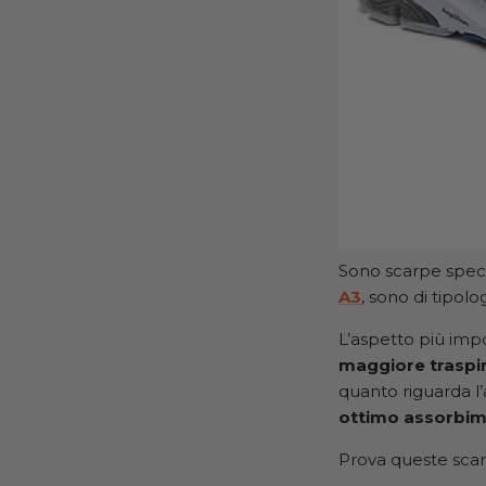
Sono scarpe speci
A3
, sono di tipolo
L’aspetto più imp
maggiore traspir
quanto riguarda l’
ottimo assorbime
Prova queste sca