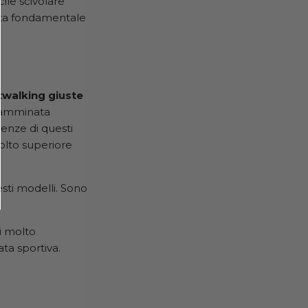
cile scivolare
nta fondamentale
twalking giuste
 camminata
genze di questi
olto superiore
esti modelli. Sono
i molto
ta sportiva.