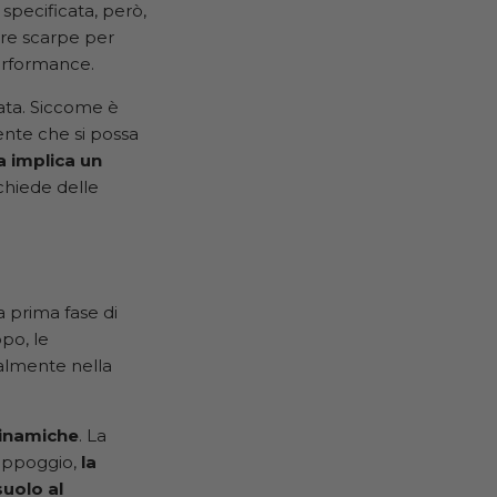
specificata, però,
are scarpe per
performance.
ata. Siccome è
nte che si possa
 implica un
chiede delle
 prima fase di
po, le
nalmente nella
 dinamiche
. La
’appoggio,
la
suolo al