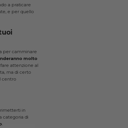
ndo a praticare
ute, e per quello
tuoi
ura per camminare
nderanno molto
fare attenzione al
ta, ma di certo
l centro
imetterti in
la categoria di
o
.