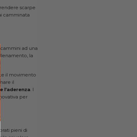
e prendere scarpe
fai camminata
 e cammini ad una
allenamento, la
nte il movimento
are il
p e l’aderenza
. I
novativa per
rati pieni di