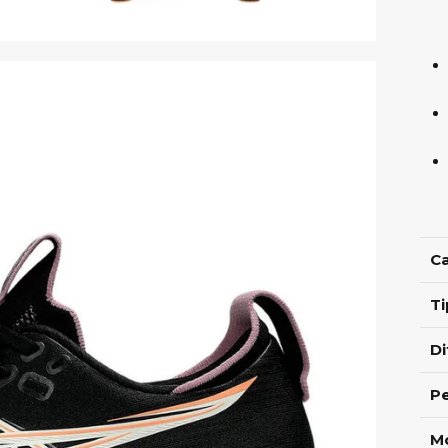
C
Ti
Di
P
M