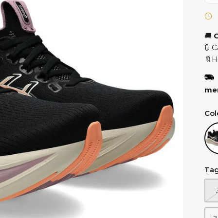
🚚
C
🔃 C
🔖H
mer
Col
00
Tag