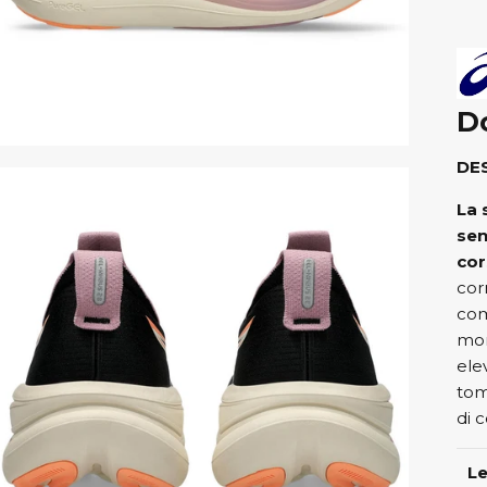
D
DE
La 
sen
cor
cor
com
mor
elev
tom
di 
L