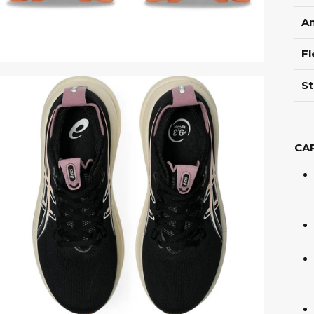
A
Fl
St
CA