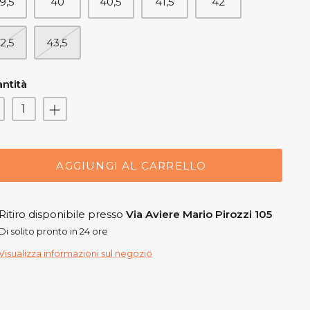
9,5
40
40,5
41,5
42
2,5
43,5
ntità
AGGIUNGI AL CARRELLO
Ritiro disponibile presso
Via Aviere Mario Pirozzi 105
Di solito pronto in 24 ore
Visualizza informazioni sul negozio