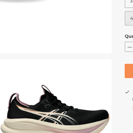
3
4
Qua