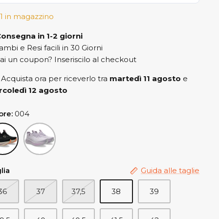
1 in magazzino
onsegna in 1-2 giorni
ambi e Resi facili in 30 Giorni
ai un coupon? Inseriscilo al checkout
Acquista ora per riceverlo tra
martedì 11 agosto
e
coledì 12 agosto
ore
004
4
502
lia
Guida alle taglie
36
37
37,5
38
39