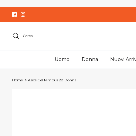
Salta
al
contenuto
Cerca
Uomo
Donna
Nuovi Arriv
Home
Asics Gel Nimbus 28 Donna