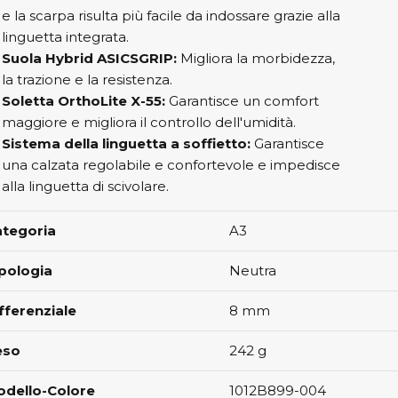
e la scarpa risulta più facile da indossare grazie alla
linguetta integrata.
Suola Hybrid ASICSGRIP:
Migliora la morbidezza,
la trazione e la resistenza.
Soletta OrthoLite X-55:
Garantisce un comfort
maggiore e migliora il controllo dell'umidità.
Sistema della linguetta a soffietto:
Garantisce
una calzata regolabile e confortevole e impedisce
alla linguetta di scivolare.
ategoria
A3
pologia
Neutra
fferenziale
8 mm
eso
242
g
odello-Colore
1012B899-004