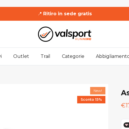
📍
Ritiro in sede gratis
i
Outlet
Trail
Categorie
Abbigliament
New!
A
Sconto 15%
€1