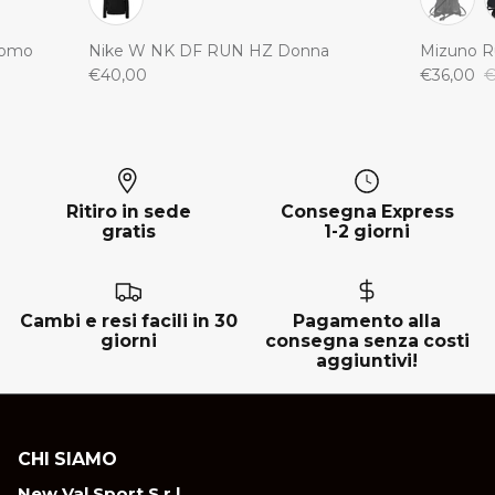
Uomo
Nike W NK DF RUN HZ Donna
Mizuno R
€40,00
€36,00
€
Ritiro in sede
Consegna Express
gratis
1-2 giorni
Cambi e resi facili in 30
Pagamento alla
giorni
consegna senza costi
aggiuntivi!
CHI SIAMO
New Val Sport S.r.l.