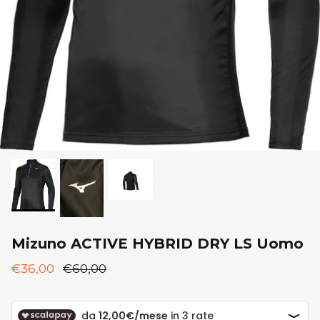
New Balance
ON
ON
Saucony
Saucony
Mizuno ACTIVE HYBRID DRY LS Uomo
€36,00
€60,00