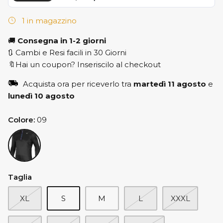
1 in magazzino
🚚
Consegna in 1-2 giorni
🔃 Cambi e Resi facili in 30 Giorni
🔖Hai un coupon? Inseriscilo al checkout
Acquista ora per riceverlo tra
martedì 11 agosto
e
lunedì 10 agosto
Colore
09
09
Taglia
XL
S
M
L
XXXL