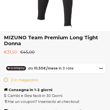
New Balance
ON
ON
Saucony
Saucony
MIZUNO Team Premium Long Tight
Donna
€31,50
€45,00
2 in magazzino
🚚
Consegna in 1-2 giorni
🔃 Cambi e Resi facili in 30 Giorni
🔖Hai un coupon? Inseriscilo al checkout