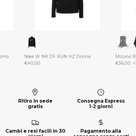
Uomo
Nike W NK DF RUN HZ Donna
Mizuno R
€40,00
€36,00
€
Ritiro in sede
Consegna Express
gratis
1-2 giorni
Cambi e resi facili in 30
Pagamento alla