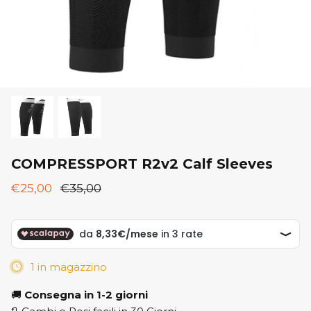
New Balance
ON
ON
Saucony
Saucony
COMPRESSPORT R2v2 Calf Sleeves
€25,00
€35,00
1 in magazzino
🚚
Consegna in 1-2 giorni