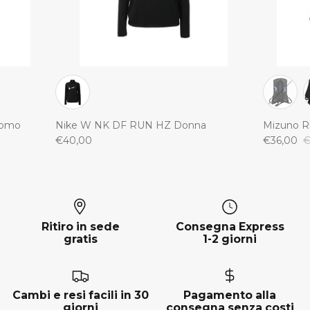
Uomo
Nike W NK DF RUN HZ Donna
Mizuno R
€40,00
€36,00
€
Ritiro in sede
Consegna Express
gratis
1-2 giorni
Cambi e resi facili in 30
Pagamento alla
giorni
consegna senza costi