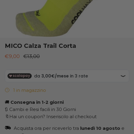
New Balance
ON
ON
Saucony
Saucony
MICO Calza Trail Corta
€9,00
€13,00
1 in magazzino
🚚
Consegna in 1-2 giorni
🔃 Cambi e Resi facili in 30 Giorni
🔖Hai un coupon? Inseriscilo al checkout
Acquista ora per riceverlo tra
lunedì 10 agosto
e