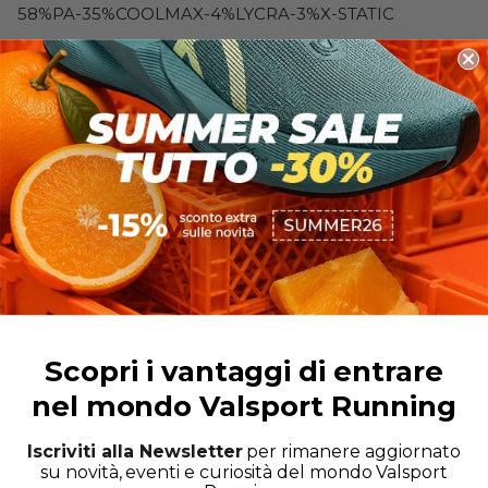
58%PA-35%COOLMAX-4%LYCRA-3%X-STATIC
Codice-Colore:
CA01505-189 Giallo Grigio
Scopri i vantaggi di entrare
Completa il tuo Kit da Running
nel mondo Valsport Running
VISUALIZZA TUTTO
Iscriviti alla Newsletter
per rimanere aggiornato
su novità, eventi e curiosità del mondo Valsport