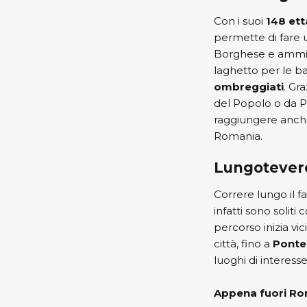
Con i suoi
148 ett
permette di fare un
Borghese e ammir
laghetto per le ba
ombreggiati
. Gr
del Popolo o da P
raggiungere anche 
Romania.
Lungotever
Correre lungo il f
infatti sono soliti
percorso inizia vi
città, fino a
Ponte
luoghi di interess
Appena fuori Rom