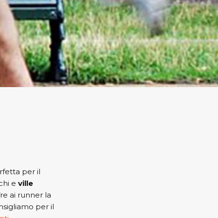
fetta per il
schi e
ville
fre ai runner la
nsigliamo per il