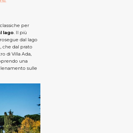
ti.
 classiche per
l lago
. Il più
prosegue dal lago
, che dal prato
o di Villa Ada,
coprendo una
allenamento sulle