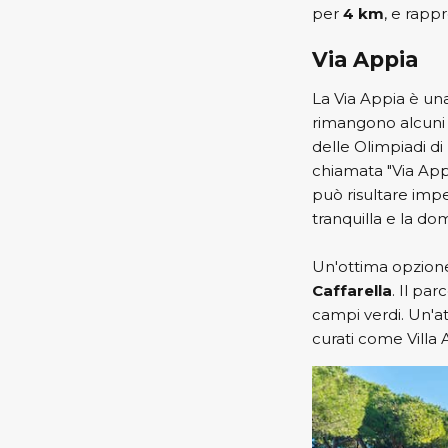
per
4 km
, e rapp
Via Appia
La Via Appia è un
rimangono alcuni 
delle Olimpiadi d
chiamata "Via Appi
può risultare imp
tranquilla e la do
Un'ottima opzione
Caffarella
. Il pa
campi verdi. Un'at
curati come Villa 