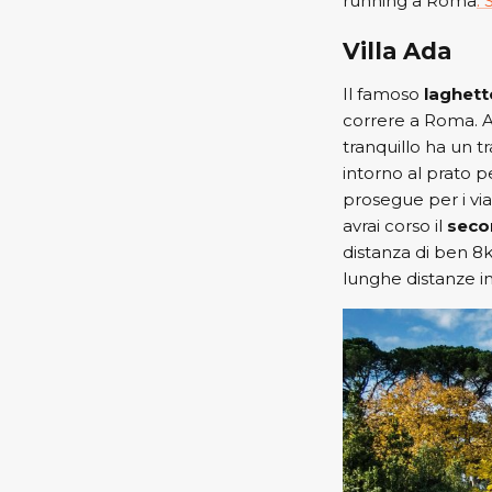
running a Roma
. 
Villa Ada
Il famoso
laghetto
correre a Roma. A
tranquillo ha un t
intorno al prato p
prosegue per i vial
avrai corso il
seco
distanza di ben 8k
lunghe distanze i