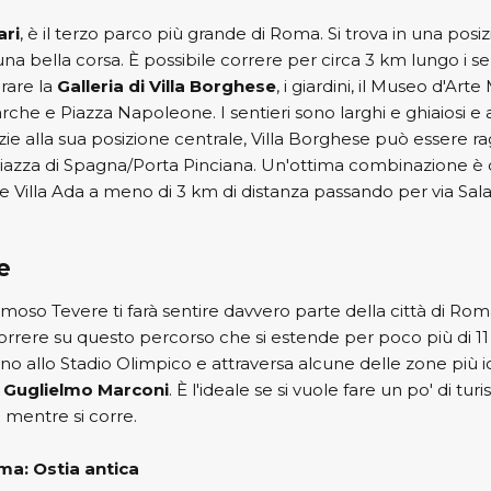
ari
, è il terzo parco più grande di Roma. Si trova in una posi
a bella corsa. È possibile correre per circa 3 km lungo i sent
are la
Galleria di Villa Borghese
, i giardini, il Museo d'Arte
rche e Piazza Napoleone. I sentieri sono larghi e ghiaiosi 
azie alla sua posizione centrale, Villa Borghese può essere r
iazza di Spagna/Porta Pinciana. Un'ottima combinazione è q
Villa Ada a meno di 3 km di distanza passando per via Salar
e
amoso Tevere ti farà sentire davvero parte della città di Ro
 correre su questo percorso che si estende per poco più di 11 
cino allo Stadio Olimpico e attraversa alcune delle zone più 
 Guglielmo Marconi
. È l'ideale se si vuole fare un po' di turi
e mentre si corre.
a: Ostia antica