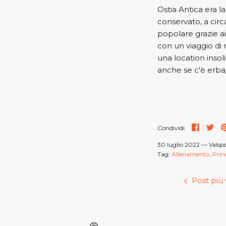
Ostia Antica era l
conservato, a circ
popolare grazie ai 
con un viaggio di 
una location insoli
anche se c'è erba/s
Condivi
Con
Condividi
su
su
Faceb
Twi
30 luglio 2022 —
Valsp
Tag:
Allenamento
Prin
Post più