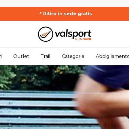
📍
Ritiro in sede gratis
i
Outlet
Trail
Categorie
Abbigliament