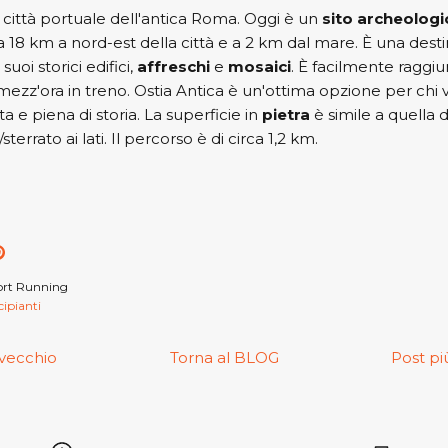
a città portuale dell'antica Roma. Oggi è un
sito archeologi
a 18 km a nord-est della città e a 2 km dal mare. È una desti
suoi storici edifici,
affreschi
e
mosaici
. È facilmente raggi
mezz'ora in treno. Ostia Antica è un'ottima opzione per chi 
ta e piena di storia. La superficie in
pietra
è simile a quella d
terrato ai lati. Il percorso è di circa 1,2 km.
di
dividi
Condividi
su
ook
tter
Pinterest
ort Running
cipianti
 vecchio
Torna al BLOG
Post pi