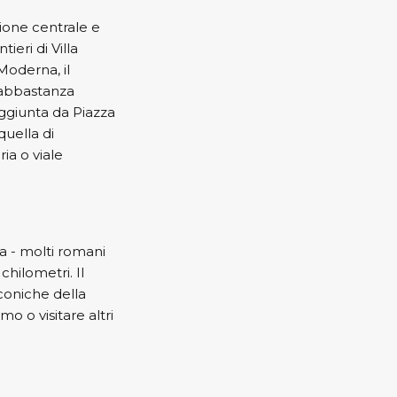
zione centrale e
ieri di Villa
 Moderna, il
e abbastanza
aggiunta da Piazza
uella di
ia o viale
ma - molti romani
chilometri. Il
iconiche della
smo o visitare altri