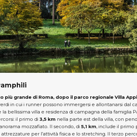
Pamphili
o più grande di Roma, dopo il parco regionale Villa Appi
i verdi in cui i runner possono immergersi e allontanarsi dal c
 bellissima villa e residenza di campagna della famiglia Pa
corsi: il primo di
3,5 km
nella parte est della villa, con pe
anorama mozzafiato. Il secondo, di
5,1 km
, include il primo
attrezzature per l’attività fisica e lo stretching. Il terzo per