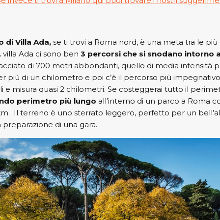
Se invece ti trovi a Milano qui puoi trovare i nostri suggerimen
 di Villa Ada,
se ti trovi a Roma nord, è una meta tra le più
 villa Ada ci sono ben
3 percorsi che si snodano intorno a
racciato di 700 metri abbondanti, quello di media intensità 
er più di un chilometro e poi c’è il percorso più impegnativo
i e misura quasi 2 chilometri. Se costeggerai tutto il perimetr
ndo perimetro più lungo
all’interno di un parco a Roma 
m. Il terreno è uno sterrato leggero, perfetto per un bell’
n preparazione di una gara.