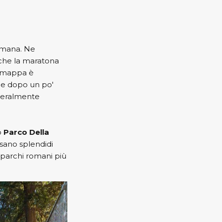
omana. Ne
nche la maratona
a mappa è
he dopo un po'
eneralmente
o
Parco Della
ersano splendidi
i parchi romani più