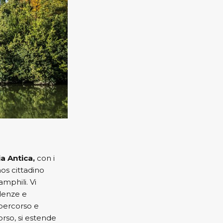
a Antica,
con i
aos cittadino
mphili. Vi
ndenze e
 percorso e
corso, si estende