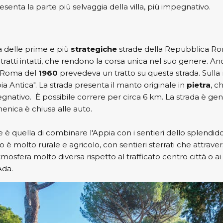
resenta la parte più selvaggia della villa, più impegnativo.
a delle prime e più
strategiche
strade della Repubblica R
tratti intatti, che rendono la corsa unica nel suo genere. A
i Roma del
1960
prevedeva un tratto su questa strada. Sull
a Antica". La strada presenta il manto originale in
pietra
, c
egnativo. È possibile correre per circa 6 km. La strada è g
menica è chiusa alle auto.
 è quella di combinare l'Appia con i sentieri dello splendid
rco è molto rurale e agricolo, con sentieri sterrati che attrav
mosfera molto diversa rispetto al trafficato centro città o a
Ada.