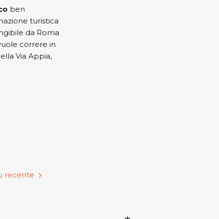
co
ben
nazione turistica
ungibile da Roma
vuole correre in
ella Via Appia,
ù recente