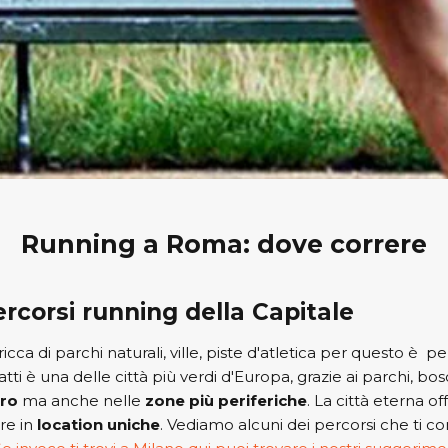
Running a Roma: dove correre
percorsi running della Capitale
cca di parchi naturali, ville, piste d'atletica per questo è per
tti è una delle città più verdi d'Europa, grazie ai parchi, bo
tro
ma anche nelle
zone più periferiche
. La città eterna of
ere in
location uniche
. Vediamo alcuni dei percorsi che ti co