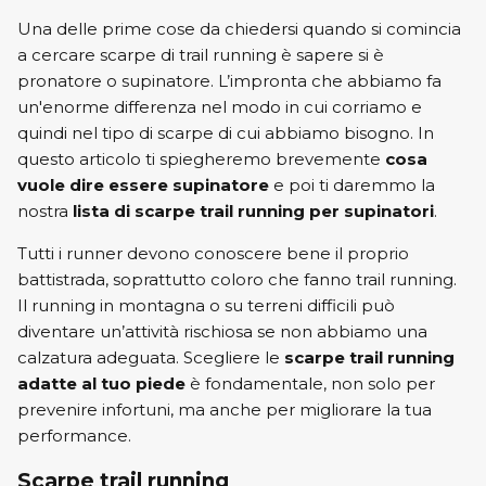
Una delle prime cose da chiedersi quando si comincia
New Balance
ON
a cercare scarpe di trail running è sapere si è
pronatore o supinatore. L’impronta che abbiamo fa
ON
Saucony
un'enorme differenza nel modo in cui corriamo e
quindi nel tipo di scarpe di cui abbiamo bisogno. In
Saucony
questo articolo ti spiegheremo brevemente
cosa
vuole dire essere supinatore
e poi ti daremmo la
nostra
lista di scarpe trail running per supinatori
.
Tutti i runner devono conoscere bene il proprio
battistrada, soprattutto coloro che fanno trail running.
Il running in montagna o su terreni difficili può
diventare un’attività rischiosa se non abbiamo una
calzatura adeguata. Scegliere le
scarpe trail running
adatte al tuo piede
è fondamentale, non solo per
prevenire infortuni, ma anche per migliorare la tua
performance.
Scarpe trail running