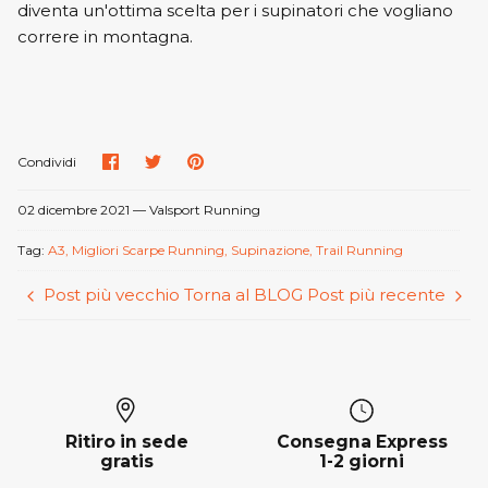
diventa un'ottima scelta per i supinatori che vogliano
correre in montagna.
Condividi
Condividi
Condividi
Condividi
su
su
su
Facebook
Twitter
Pinterest
02 dicembre 2021 —
Valsport Running
Tag:
A3
Migliori Scarpe Running
Supinazione
Trail Running
Post più vecchio
Torna al BLOG
Post più recente
Ritiro in sede
Consegna Express
gratis
1-2 giorni