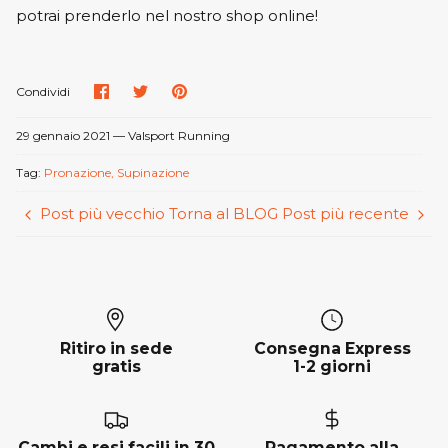
potrai prenderlo nel nostro shop online!
Condividi
Condividi
Condividi
Condividi
su
su
su
Facebook
Twitter
Pinterest
29 gennaio 2021 —
Valsport Running
Tag:
Pronazione
Supinazione
Post più vecchio
Torna al BLOG
Post più recente
Ritiro in sede
Consegna Express
gratis
1-2 giorni
Cambi e resi facili in 30
Pagamento alla