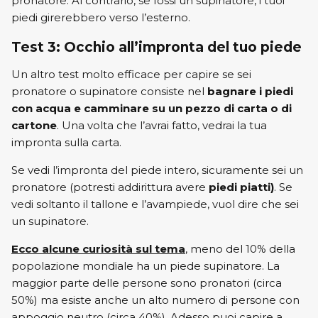
pronatore. Al contrario, se fossi un supinatore, i tuoi
piedi girerebbero verso l’esterno.
Test 3: Occhio all’impronta del tuo piede
Un altro test molto efficace per capire se sei
pronatore o supinatore consiste nel
bagnare i piedi
con acqua e camminare su un pezzo di carta o di
cartone
. Una volta che l’avrai fatto, vedrai la tua
impronta sulla carta.
Se vedi l’impronta del piede intero, sicuramente sei un
pronatore (potresti addirittura avere
piedi piatti)
. Se
vedi soltanto il tallone e l’avampiede, vuol dire che sei
un supinatore.
Ecco alcune curiosità sul tema
, meno del 10% della
popolazione mondiale ha un piede supinatore. La
maggior parte delle persone sono pronatori (circa
50%) ma esiste anche un alto numero di persone con
appoggio neutro (circa 40%). Adesso puoi capire a