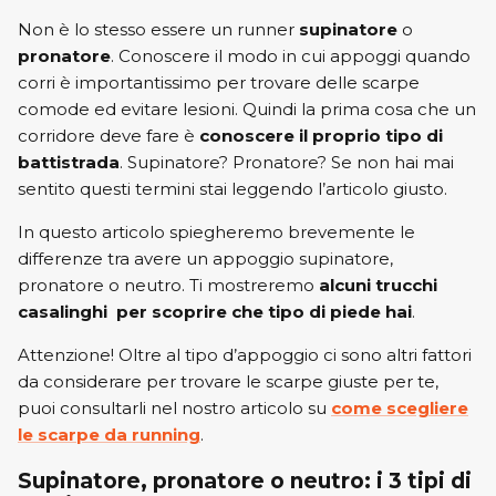
Non è lo stesso essere un runner
supinatore
o
New Balance
ON
pronatore
. Conoscere il modo in cui appoggi quando
corri è importantissimo per trovare delle scarpe
ON
Saucony
comode ed evitare lesioni. Quindi la prima cosa che un
corridore deve fare è
conoscere il proprio tipo di
Saucony
battistrada
. Supinatore? Pronatore? Se non hai mai
sentito questi termini stai leggendo l’articolo giusto.
In questo articolo spiegheremo brevemente le
differenze tra avere un appoggio supinatore,
pronatore o neutro. Ti mostreremo
alcuni trucchi
casalinghi per scoprire che tipo di piede hai
.
Attenzione! Oltre al tipo d’appoggio ci sono altri fattori
da considerare per trovare le scarpe giuste per te,
puoi consultarli nel nostro articolo su
come scegliere
le scarpe da running
.
Supinatore, pronatore o neutro: i 3 tipi di